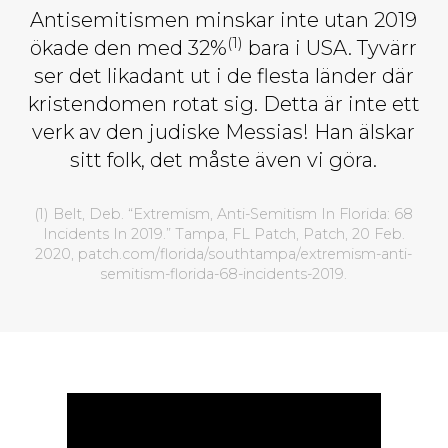
Antisemitismen minskar inte utan 2019
(1)
ökade den med 32%
bara i USA. Tyvärr
ser det likadant ut i de flesta länder där
kristendomen rotat sig. Detta är inte ett
verk av den judiske Messias! Han älskar
sitt folk, det måste även vi göra.
(1) Belt, Deb. “Extremism, Anti-Semitism In Florida: 68
Incidents In 2019.” Tampa, FL Patch, Patch, 20 Feb.
2020, patch.com/florida/southtampa/extremism-anti-
semitism-florida-68-incidents-2019.