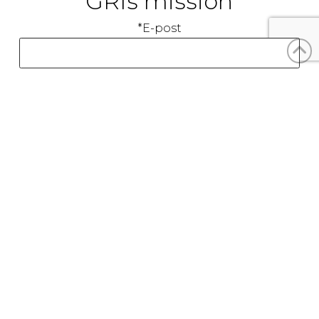
GRIs mission
*E-post
*Förnamn
*Efternamn
*Land