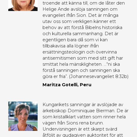
troende att känna till, om de låter den
Helige Ande avslöja sanningen om
evangeliet ifrån Sion. Det är många
utav oss som verkligen känner ett
behov av att förstå Bibelns historiska
och kulturella sammanhang. Det är
egentligen bara då som vi kan
tillbakavisa alla lögner ifrån
ersättningsteologin och övervinna
antisemitismen som med sitt gift har
smittat hela mänskligheten. ...“ni ska
förstå sanningen och sanningen ska
göra er fria”. (Johannesevangeliet 8:32b)
Maritza Gotelli, Peru
Kungarikets sanningar är avslöjade av
ärkebiskop Dominiquae Bierman. De är
som kristallklart vatten som rinner hela
vägen från Sions rena brunn.
Undervisningen är ett skarpt svärd
åtföljt av gudagiven auktoritet för att